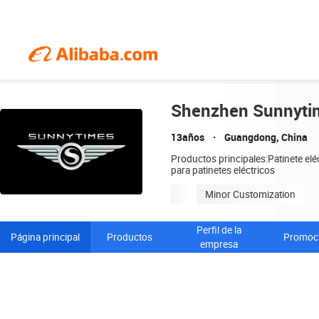
Shenzhen Sunnytim
13años
Guangdong, China
Productos principales:Patinete eléct
para patinetes eléctricos
Minor Customization
Perfil de la
Página principal
Productos
Promoc
empresa