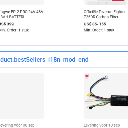
Engwe EP-2 PRO 24V 48V
Officiële Teverun Fighter
13AH BATTERIJ
7260R Carbon Fiber
Swing Arm geschikt voor
US$ 399
US$ 85- 155
originele Teverun Fighter
in. Order: 1 stuk
Min. Order: 1 stuk
7260R V4 V5 V6
elektrische scooter
duct.bestSellers_i18n_mod_end_
Levering vóór 08 sep
Levering vóór 10 sep