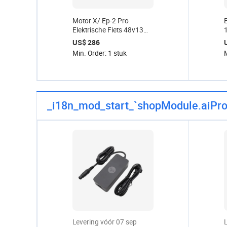
Motor X/ Ep-2 Pro
Elektrische Fiets 48v13
Ebike Accu, Opvouwbare
US$ 286
E-Bike Ep-2 Boost 750W
Min. Order: 1 stuk
M
Accu
_i18n_mod_start_`shopModule.aiPro
Levering vóór 07 sep