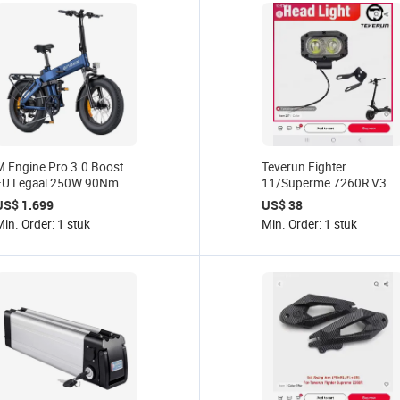
M Engine Pro 3.0 Boost
Teverun Fighter
EU Legaal 250W 90Nm
11/Superme 7260R V3 V
130km Volledige Vering E-
V5 V6 LED koplamp en
US$ 1.699
US$ 38
ike Kit
2000W motor
in. Order: 1 stuk
Min. Order: 1 stuk