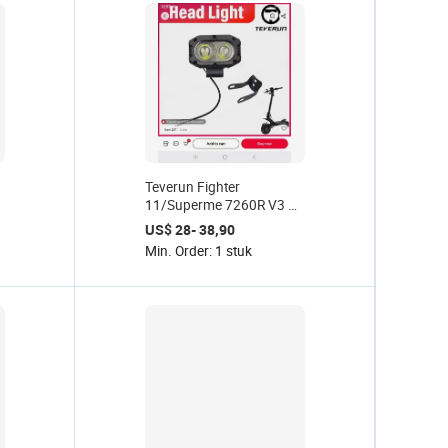
Teverun Fighter
4
11/Superme 7260R V3 V4
V5 SCOOTER LED
US$ 28- 38,90
koplamp
Min. Order: 1 stuk