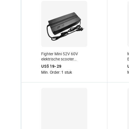
Fighter Mini 52V 60V
elektrische scooter
motorfiets
US$ 19- 29
fietsbatterijlader 2A
B
Min. Order: 1 stuk
M
oplader zwarte
lithiumbatterij Explorers