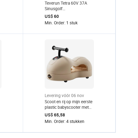
Teverun Tetra 60V 37A
Sinusgolf
Scootercontroller
US$ 60
Aluminium GT Model
Min. Order: 1 stuk
Waterdicht
Levering vóór 06 nov
Scoot en rij op mijn eerste
plastic babyscooter met
een max. belastbaarheid
US$ 65,58
van 20 kg
Min. Order: 4 stukken