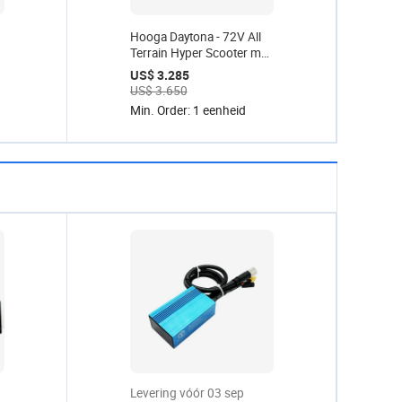
Hooga Daytona - 72V All
Terrain Hyper Scooter met
zitje
US$ 3.285
US$ 3.650
Min. Order: 1 eenheid
Levering vóór 03 sep