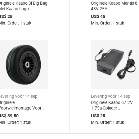
Originele Kaabo 3l Big Bag
Originele Kaabo Mantis 8
Met Kaabo Logo
48V 25A
Aangepaste Onderdelen
Sinusgolfregelaar voor
US$ 25
US$ 45
Voor Kaabo
Kaabo Mantis 8 48V
in. Order: 1 stuk
Min. Order: 1 stuk
Bidsprinkhaan 10/8
18.2Ah 800W motor
Waterdichte Elektrische
Kaabo Mantis 8
Scooter Tassen
elektrische scooter
Accessoires
Levering vóór 14 sep
Levering vóór 14 sep
riginele
Originele Kaabo 67.2V
Voorwielmontage Voor
1.75a Oplader
Ninebot Gokart Pro Go
Reserveonderdelen Voor
US$ 39,50
US$ 25
art Pro2 Kit Refit Smart
Kaabo Bidsprinkhaan 10
in. Order: 1 stuk
Min. Order: 1 stuk
Max Zelfbalans Scooter
60V 8.2ah King Gt 60V
Voorband Accessoire
24ah Elektrische Scooter