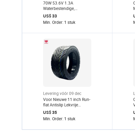
70W 53.6V 1.3A
Waterbestendige,
eenvoudig te installeren
US$ 33
voedingsadapter ZT301
Min. Order: 1 stuk
M
oplader voor Ninebot
ZT3/ZT3Pro elektrische
scooter accessoires
Levering vóór 09 dec
Voor Nieuwe 11 inch Run-
O
flat Antislip Lekvrije
Tubeless Band Wolf
US$ 35
Warrior 11 King + Wolf
K
Min. Order: 1 stuk
M
King GT Elektrische
Scooter Gemakkelijk
Installeren