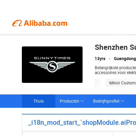
Shenzhen Su
13yrs
Guangdong
Belangrijkste producten
accessoires voor elekt
Minor Customi
Thuis
Producten
Bedrijfsprofiel
_i18n_mod_start_`shopModule.aiPr